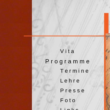
V i t a
P r o g r a m m e
T e r m i n e
L e h r e
P r e s s e
F o t o