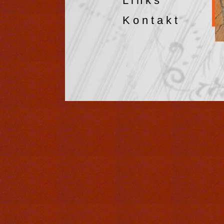
L i n k s
K o n t a k t