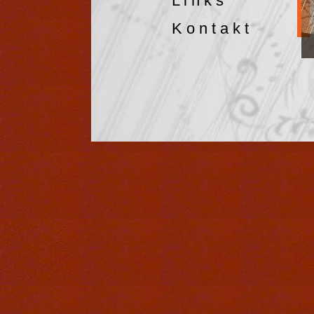
L i n k s
K o n t a k t