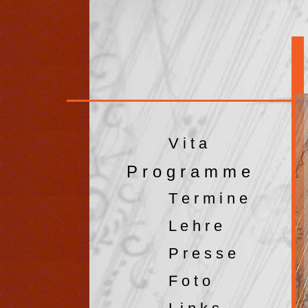
V i t a
P r o g r a m m e
T e r m i n e
L e h r e
P r e s s e
F o t o